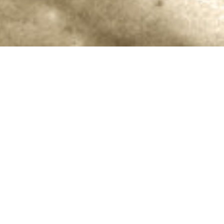
El 22 de febrer de 1923 el físic alemany
Albert Einstein arribava a Catalunya per
impartir unes conferències sobre la teoria de
la relativitat. El va convidar la Mancomunitat
de Catalunya amb l’objectiu d’impulsar una
comunitat científica moderna a Catalunya.
Durant la setmana que va passar a Catalunya,
Einstein va tenir l’oportunitat de conèixer de
primera mà algunes de les principals figures
de la ciència i la cultura catalana del
moment,
recórrer part del país
i també va
tenir l’oportunitat de participar en diversos
actes públics, on va poder compartir les seves
idees i teories amb el públic.